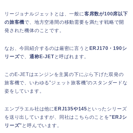
リージョナルジェットとは、一般に
客席数が100席以下
の旅客機
で、地方空港間の移動需要を満たす戦略で開
発された機体のことです。
なお、今回紹介するのは厳密に言うと
ERJ170・190シ
リーズ
で、
通称E-JET
と呼ばれます。
このE-JETはエンジンを主翼の下にぶら下げた双発の
旅客機で、いわゆる”ジェット旅客機”のスタンダードな
姿をしています。
エンブラエル社は他に
ERJ135や145
といったシリーズ
を送り出していますが、同社はこちらのことを
”ERJシ
リーズ”
と呼んでいます。