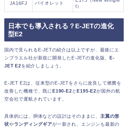
E175（New Wingle
バイオレット
JA16FJ
t）
日本でも導入される？E-JETの進化
型E2
国内で見られるE-JETの紹介は以上ですが、最後にエ
ンブラエル社が新規に開発したE-JETの進化版、
E-
JET E2
を紹介しましょう。
E-JET E2は、従来型のE-JETをさらに改良して燃費を
改善した機種で、既に
E190-E2
と
E195-E2
が国外の航
空会社で運航されています。
具体的には、胴体などの設計はそのままに、
主翼の形
状
や
ランディングギア
が一新され、エンジンも最新の