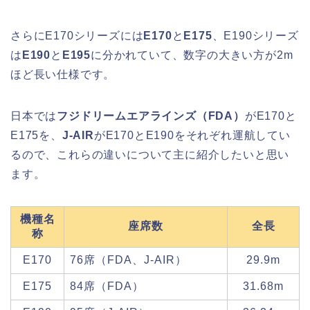
さらにE170シリーズには
E170
と
E175
、E190シリーズ
は
E190
と
E195
に分かれていて、数字の大きい方が2m
ほど長い仕様です。
日本では
フジドリームエアラインズ（FDA）
がE170と
E175を、
J-AIR
がE170とE190をそれぞれ運航してい
るので、これらの違いについて主に紹介したいと思い
ます。
機種名
座席数
全長
称
E170
76席（FDA、J-AIR）
29.9m
E175
84席（FDA）
31.68m