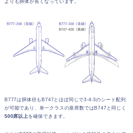
よりも胴体が長くなっています。
B777は胴体径もB747とほぼ同じで3-4-3のシート配列
が可能であり、単一クラスの座席数ではB747と同じく
500席以上
を確保できます。