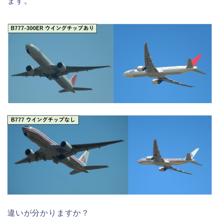
ます。
違いが分かりますか？