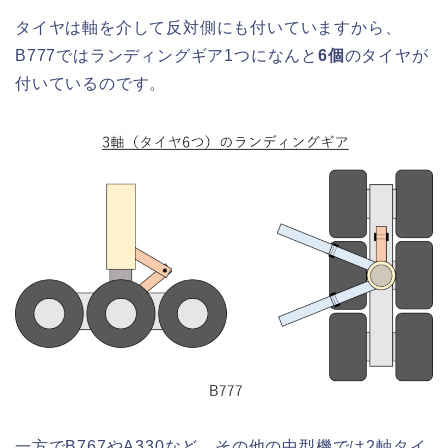
タイヤは軸を介して反対側にも付いていますから、
B777ではランディングギア1つになんと
6個
のタイヤが
付いているのです。
一方でB767やA330など、その他の中型機では2軸タイ