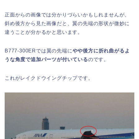
正面からの画像では分かりづらいかもしれませんが、
斜め後方から見た画像だと、翼の先端の形状が微妙に
違うことが分かるかと思います。
B777-300ERでは翼の先端に
やや後方に折れ曲がるよ
うな角度で追加パーツが付いている
のです。
これがレイクドウイングチップです。