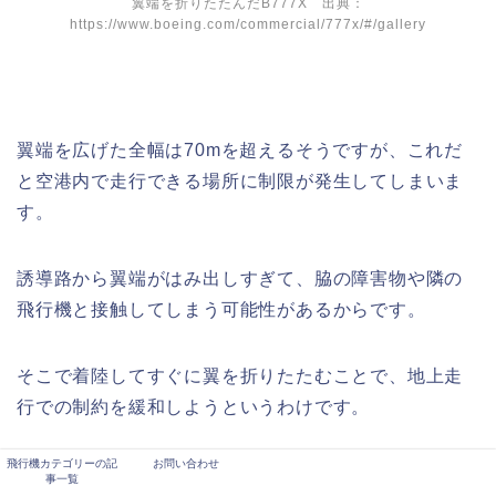
翼端を折りたたんだB777X 出典：
https://www.boeing.com/commercial/777x/#/gallery
翼端を広げた全幅は70mを超えるそうですが、これだ
と空港内で走行できる場所に制限が発生してしまいま
す。
誘導路から翼端がはみ出しすぎて、脇の障害物や隣の
飛行機と接触してしまう可能性があるからです。
そこで着陸してすぐに翼を折りたたむことで、地上走
行での制約を緩和しようというわけです。
飛行機カテゴリーの記
お問い合わせ
このB777Xは日本ではANAが導入することを表明して
事一覧