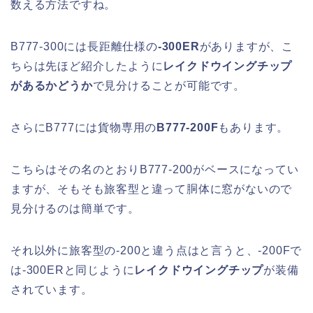
数える方法ですね。
B777-300には長距離仕様の
-300ER
がありますが、こ
ちらは先ほど紹介したように
レイクドウイングチップ
があるかどうか
で見分けることが可能です。
さらにB777には貨物専用の
B777-200F
もあります。
こちらはその名のとおりB777-200がベースになってい
ますが、そもそも旅客型と違って胴体に窓がないので
見分けるのは簡単です。
それ以外に旅客型の-200と違う点はと言うと、-200Fで
は-300ERと同じように
レイクドウイングチップ
が装備
されています。