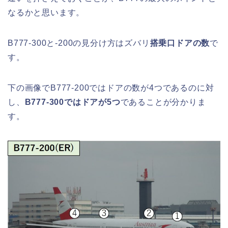
なるかと思います。
B777-300と-200の見分け方はズバリ
搭乗口ドアの数
で
す。
下の画像でB777-200ではドアの数が4つであるのに対
し、
B777-300ではドアが5つ
であることが分かりま
す。