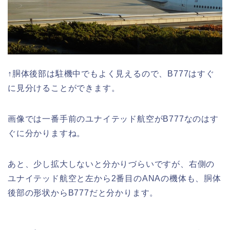
↑胴体後部は駐機中でもよく見えるので、B777はすぐ
に見分けることができます。
画像では一番手前のユナイテッド航空がB777なのはす
ぐに分かりますね。
あと、少し拡大しないと分かりづらいですが、右側の
ユナイテッド航空と左から2番目のANAの機体も、胴体
後部の形状からB777だと分かります。