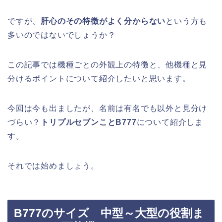
ですが、
肝心のその特徴がよく分からない
という方も
多いのではないでしょうか？
この記事では機種ごとの外観上の特徴と、他機種と見
分けるポイントについて紹介したいと思います。
今回は今も出ましたが、名前は有名でも以外と見分け
づらい？
トリプルセブンことB
777
について紹介しま
す。
それでは始めましょう。
B777のサイズ 中型～大型の役割ま