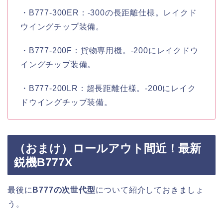
・B777-300ER：-300の長距離仕様。レイクド
ウイングチップ装備。
・B777-200F：貨物専用機。-200にレイクドウ
イングチップ装備。
・B777-200LR：超長距離仕様。-200にレイク
ドウイングチップ装備。
（おまけ）ロールアウト間近！最新
鋭機B777X
最後に
B777の次世代型
について紹介しておきましょ
う。