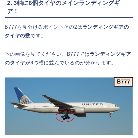
2. 3軸に6個タイヤのメインランディングギ
ア！
B777を見分けるポイントその2は
ランディングギアの
タイヤの数
です。
下の画像を見てください。B777では
ランディングギア
のタイヤが3つ
横に並んでいるのが分かります。