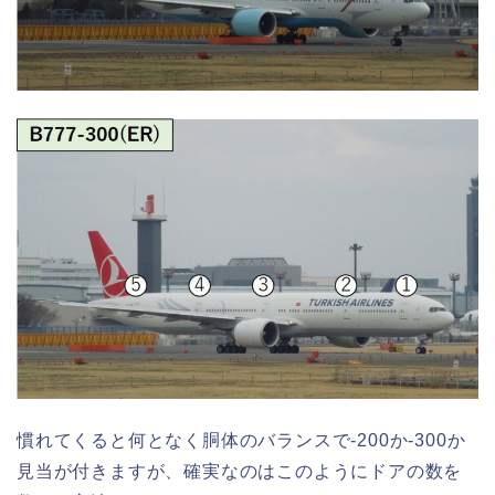
慣れてくると何となく胴体のバランスで-200か-300か
見当が付きますが、確実なのはこのようにドアの数を