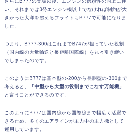
さらにB777の登場以後、エンジンの信頼性の向上に伴
い、それまでは3発エンジン機以上でなければ制約が大
きかった大洋を超えるフライトもB777で可能になりま
した。
つまり、B777-300はこれまでB747が担っていた役割
（国内線の大量輸送と長距離国際線）を丸々引き継い
でしまったのです。
このようにB777は基本型の-200から長胴型の-300まで
考えると、
「中型から大型の役割までこなす万能機」
と言うことができるのです。
このようにB777は国内線から国際線まで幅広く活躍で
きるため、多くのエアラインが主力中の主力機として
運用しています。