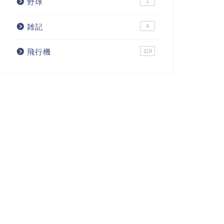
野球
1
雑記
4
飛行機
119