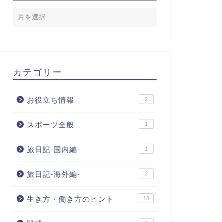
カテゴリー
お役立ち情報
2
スポーツ全般
1
旅日記-国内編-
1
旅日記-海外編-
2
生き方・働き方のヒント
18