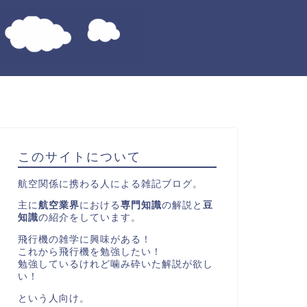
このサイトについて
航空関係に携わる人による雑記ブログ。
主に
航空業界
における
専門知識
の解説と
豆
知識
の紹介をしています。
飛行機の雑学に興味がある！
これから飛行機を勉強したい！
勉強しているけれど噛み砕いた解説が欲し
い！
という人向け。