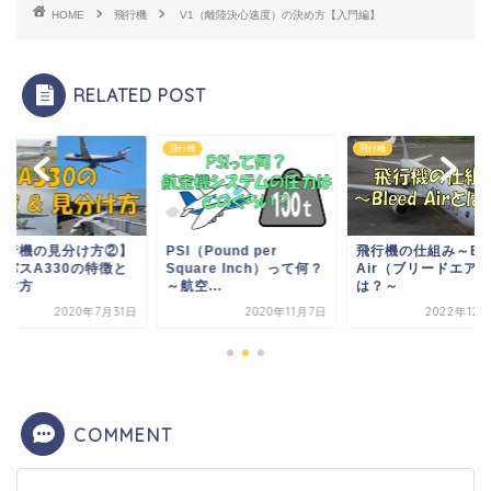
HOME
飛行機
V1（離陸決心速度）の決め方【入門編】
RELATED POST
機
飛行機
飛行機
飛行機の見分け方②】
PSI（Pound per
飛行機の仕組み～Ble
アバスA330の特徴と
Square Inch）って何？
Air（ブリードエア
分け方
～航空...
は？～
2020年7月31日
2020年11月7日
2022年12
COMMENT