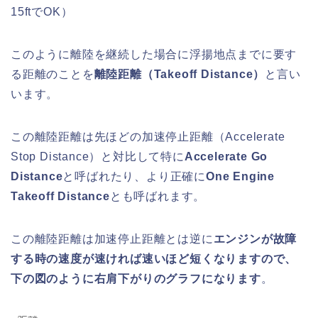
15ftでOK）
このように離陸を継続した場合に浮揚地点までに要す
る距離のことを
離陸距離（Takeoff Distance）
と言い
います。
この離陸距離は先ほどの加速停止距離（Accelerate
Stop Distance）と対比して特に
Accelerate Go
Distance
と呼ばれたり、より正確に
One Engine
Takeoff Distance
とも呼ばれます。
この離陸距離は加速停止距離とは逆に
エンジンが故障
する時の速度が速ければ速いほど短くなりますので、
下の図のように右肩下がりのグラフになります
。